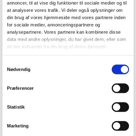
Techem
.
annoncer, til at vise dig funktioner til sociale medier og til
at analysere vores trafik. Vi deler også oplysninger om
Når du får din forbrugsopgørelse, skal du være
din brug af vores hjemmeside med vores partnere inden
opmærksom på følgende :
for sociale medier, annonceringspartnere og
m3 varmt vand = Direkte aflæsning på
analysepartnere. Vores partnere kan kombinere disse
varmtvandsmålerne.
data med andre oplysninger, du har givet dem, eller som
de har indsamlet fra din brug af deres tjenester.
Husk at du også betaler for det kolde vand, når du
bruger dit varme vand.
Det vil sige, hvis du bruger 80 m3 varmt vand, skal
Samtykkevalg
Nødvendig
du også betale for 80 m3 koldt vand.
Husk at få aflæst dit vand & varmeforbrug, ved
flytning eller salg – du skal selv kontakte
Techem
Præferencer
desangående.
Aflæsning af el:
Statistik
Vi har fået opsat de nye intelligente elmålere, som
betyder, at måleren selv melder dit elforbrug ind til
Marketing
NRGi Net.
Dvs. at du ikke længere selv skal aflæse det