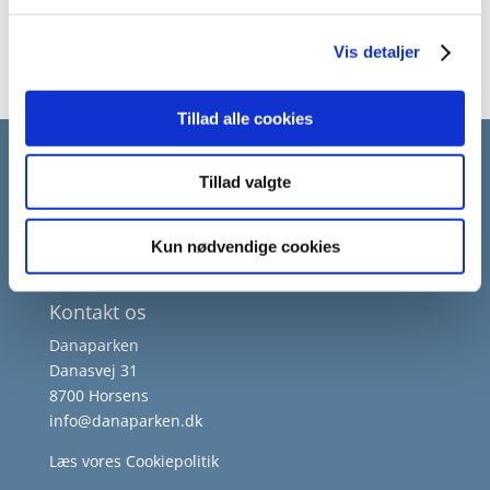
elforbrug. Læs mere på
NRGi
Vis detaljer
Tillad alle cookies
Tillad valgte
Kun nødvendige cookies
Kontakt os
Danaparken
Danasvej 31
8700 Horsens
info@danaparken.dk
Læs vores
Cookiepolitik