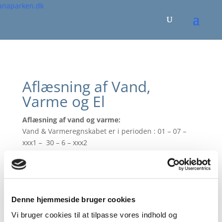
Aflæsning af Vand,
Varme og El
Aflæsning af vand og varme:
Vand & Varmeregnskabet er i perioden : 01 – 07 –
xxx1 – 30 – 6 – xxx2
Vi har i 2024 fået opsat nye fjernaflæste vand- og
varmemålere, hvorfor Techem ikke længere behøver
adgang til boligerne.
Denne hjemmeside bruger cookies
Er der problemer med din vand- og varme
opgørelse, bedes du kontakte Formanden eller
Vi bruger cookies til at tilpasse vores indhold og