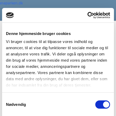
Denne hjemmeside bruger cookies
Vi bruger cookies til at tilpasse vores indhold og
Administrator
annoncer, til at vise dig funktioner til sociale medier og til
Deas A/S
at analysere vores trafik. Vi deler også oplysninger om
din brug af vores hjemmeside med vores partnere inden
Dirch Passers Allé 76
for sociale medier, annonceringspartnere og
2000 Frederiksberg
analysepartnere. Vores partnere kan kombinere disse
data med andre oplysninger, du har givet dem, eller som
Line Hartmann
de har indsamlet fra din brug af deres tjenester.
Telefon: 70 30 20 20
E-mail:
lhar@deas.dk
Samtykkevalg
Nødvendig