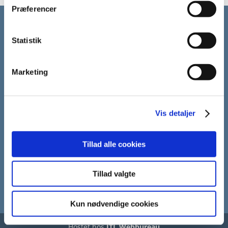
Præferencer
Statistik
Marketing
Kontakt os
Danaparken
Vis detaljer
Danasvej 31
8700 Horsens
Tillad alle cookies
info@danaparken.dk
Læs vores
Cookiepolitik
Tillad valgte
Kun nødvendige cookies
Hostet hos
ITL Webbureau